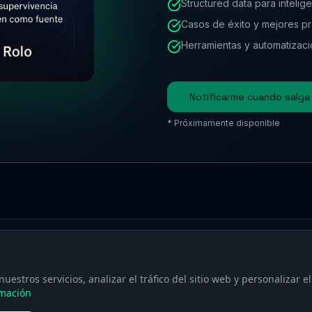
Structured data para inteligen
Casos de éxito y mejores pr
Herramientas y automatizac
// Publishing & Content 
Notificarme cuando salga
* Próximamente disponible
uestros servicios, analizar el tráfico del sitio web y personalizar 
Otros
recursos
mación