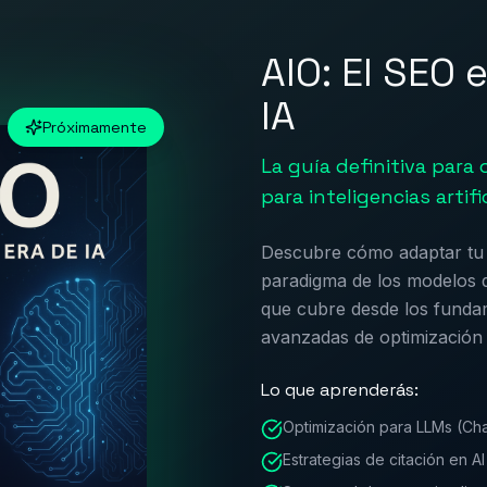
n
AIO: El SEO e
IA
Próximamente
p
La guía definitiva para
para inteligencias artifi
chapters = load_markdown_files("./book")
Descubre cómo adaptar tu 
paradigma de los modelos d
que cubre desde los funda
avanzadas de optimización 
import { BookGenerator } from "ai"
Lo que aprenderás:
Optimización para LLMs (Ch
Estrategias de citación en A