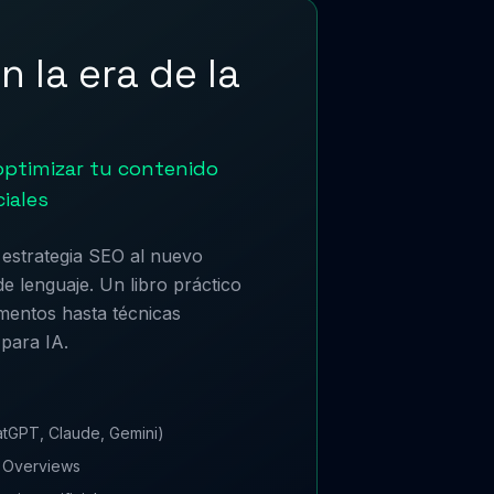
n la era de la
 optimizar tu contenido
ciales
estrategia SEO al nuevo
e lenguaje. Un libro práctico
mentos hasta técnicas
para IA.
atGPT, Claude, Gemini)
I Overviews